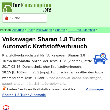
Suche
Position:
Zuhause
>
Test
>
Volkswagen
>
Sharan
>
1.8 Turbo Automatic
>
Volkswagen Sharan 1.8 Turbo
Automatic Kraftstoffverbrauch
Kraftstoffverbrauchstest für:
Volkswagen Sharan 1.8
Turbo Automatic
. Anzahl der Tests:
1
St. (2 daten), letzte
2017-03-16. Durchschnittlicher Kraftstoffverbrauch:
10.15 [L/100km]
= 23.2 [mpg]. Durchschnittliches Alter des Autos
während dem Test: 11 Jahr
Suche Kriterium: brand: volkswagen,
model: sharan, trim: 1.8-turbo-automatic,
Laden Sie Ihren Kraftstoffverbrauchstest hoch für:
Volkswagen
Sharan 1.8 Turbo Automatic
.