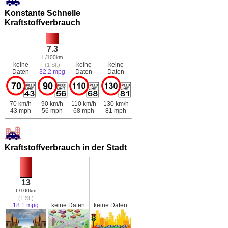
Konstante Schnelle
Kraftstoffverbrauch
7.3
L/100km
keine
keine
keine
(1 St.)
Daten
32.2 mpg
Daten
Daten
70 km/h
90 km/h
110 km/h
130 km/h
43 mph
56 mph
68 mph
81 mph
Kraftstoffverbrauch in der Stadt
13
L/100km
(1 St.)
18.1 mpg
keine Daten
keine Daten