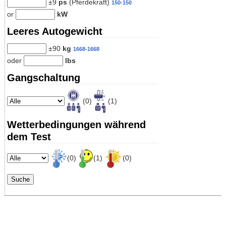
±9
ps
(Pferdekraft)
150-150
or
kW
Leeres Autogewicht
±90
kg
1668-1668
oder
lbs
Gangschaltung
(0)
(1)
Wetterbedingungen während
dem Test
(0)
(1)
(0)