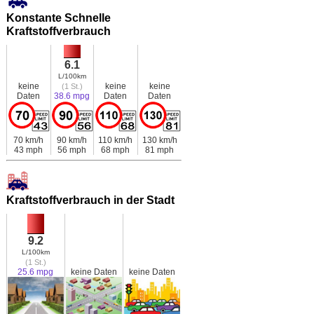
Konstante Schnelle
Kraftstoffverbrauch
6.1
L/100km
keine
keine
keine
(1 St.)
Daten
38.6 mpg
Daten
Daten
70 km/h
90 km/h
110 km/h
130 km/h
43 mph
56 mph
68 mph
81 mph
Kraftstoffverbrauch in der Stadt
9.2
L/100km
(1 St.)
25.6 mpg
keine Daten
keine Daten