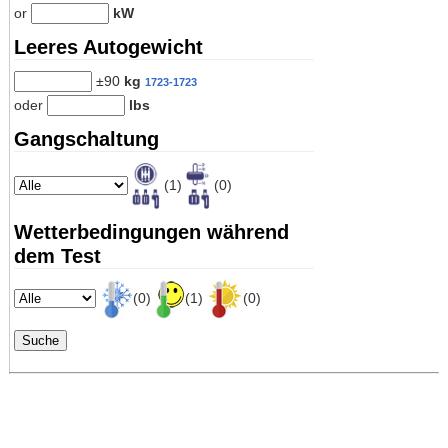
or
kW
Leeres Autogewicht
±90
kg
1723-1723
oder
lbs
Gangschaltung
(1)
(0)
Wetterbedingungen während
dem Test
(0)
(1)
(0)