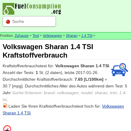
Suche
Position:
Zuhause
>
Test
>
Volkswagen
>
Sharan
>
1.4 TSI
>
Volkswagen Sharan 1.4 TSI
Kraftstoffverbrauch
Kraftstoffverbrauchstest für:
Volkswagen Sharan 1.4 TSI
.
Anzahl der Tests:
1
St. (2 daten), letzte 2017-01-26.
Durchschnittlicher Kraftstoffverbrauch:
7.65 [L/100km]
=
30.7 [mpg]. Durchschnittliches Alter des Autos während dem Test: 5
Jahr
Suche Kriterium: brand: volkswagen, model: sharan, trim: 1.4-
tsi,
Laden Sie Ihren Kraftstoffverbrauchstest hoch für:
Volkswagen
Sharan 1.4 TSI
.