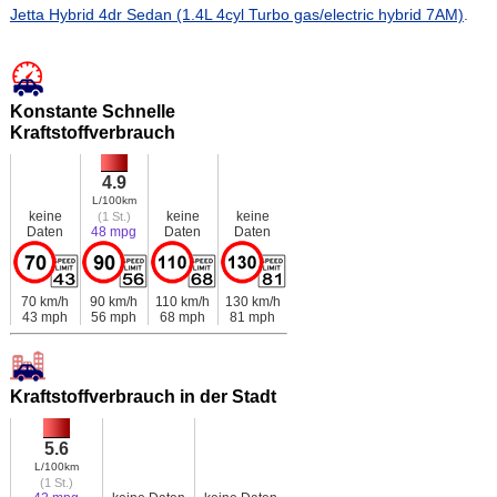
Jetta Hybrid 4dr Sedan (1.4L 4cyl Turbo gas/electric hybrid 7AM)
.
Konstante Schnelle
Kraftstoffverbrauch
4.9
L/100km
keine
keine
keine
(1 St.)
Daten
48 mpg
Daten
Daten
70 km/h
90 km/h
110 km/h
130 km/h
43 mph
56 mph
68 mph
81 mph
Kraftstoffverbrauch in der Stadt
5.6
L/100km
(1 St.)