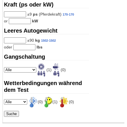
Kraft (ps oder kW)
±9
ps
(Pferdekraft)
170-170
or
kW
Leeres Autogewicht
±90
kg
1502-1502
oder
lbs
Gangschaltung
(1)
(0)
Wetterbedingungen während
dem Test
(0)
(1)
(0)