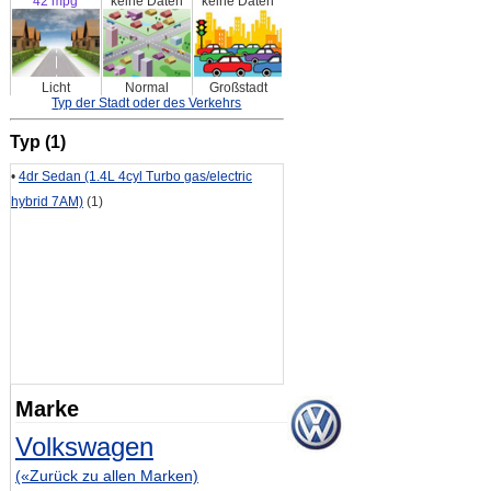
42 mpg
keine Daten
keine Daten
Licht
Normal
Großstadt
Typ der Stadt oder des Verkehrs
Typ (1)
•
4dr Sedan (1.4L 4cyl Turbo gas/electric
hybrid 7AM)
(1)
Marke
Volkswagen
(«Zurück zu allen Marken)