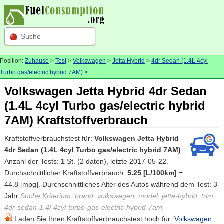
Suche
Position:
Zuhause
>
Test
>
Volkswagen
>
Jetta Hybrid
>
4dr Sedan (1.4L 4cyl
Turbo gas/electric hybrid 7AM)
>
Volkswagen Jetta Hybrid 4dr Sedan
(1.4L 4cyl Turbo gas/electric hybrid
7AM) Kraftstoffverbrauch
Kraftstoffverbrauchstest für:
Volkswagen Jetta Hybrid
4dr Sedan (1.4L 4cyl Turbo gas/electric hybrid 7AM)
.
Anzahl der Tests:
1
St. (2 daten), letzte 2017-05-22.
Durchschnittlicher Kraftstoffverbrauch:
5.25 [L/100km]
=
44.8 [mpg]. Durchschnittliches Alter des Autos während dem Test: 3
Jahr
Suche Kriterium: brand: volkswagen, model: jetta-hybrid, trim:
4dr-sedan-1.4l-4cyl-turbo-gas-electric-hybrid-7am,
Laden Sie Ihren Kraftstoffverbrauchstest hoch für:
Volkswagen