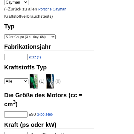
(«Zurück zu allen
Porsche Cayman
Kraftstoffverbrauchstests)
Typ
Fabrikationsjahr
2017
(1)
Kraftstoffs Typ
(1)
(0)
Die Größe des Motors (cc =
3
cm
)
±90
3400-3400
Kraft (ps oder kW)