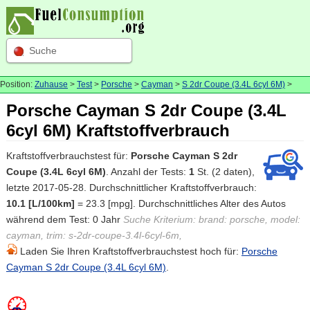
Suche
Position:
Zuhause
>
Test
>
Porsche
>
Cayman
>
S 2dr Coupe (3.4L 6cyl 6M)
>
Porsche Cayman S 2dr Coupe (3.4L
6cyl 6M) Kraftstoffverbrauch
Kraftstoffverbrauchstest für:
Porsche Cayman S 2dr
Coupe (3.4L 6cyl 6M)
. Anzahl der Tests:
1
St. (2 daten),
letzte 2017-05-28. Durchschnittlicher Kraftstoffverbrauch:
10.1 [L/100km]
= 23.3 [mpg]. Durchschnittliches Alter des Autos
während dem Test: 0 Jahr
Suche Kriterium: brand: porsche, model:
cayman, trim: s-2dr-coupe-3.4l-6cyl-6m,
Laden Sie Ihren Kraftstoffverbrauchstest hoch für:
Porsche
Cayman S 2dr Coupe (3.4L 6cyl 6M)
.