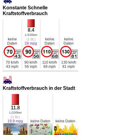
Konstante Schnelle
Kraftstoffverbrauch
8.4
L/100km
keine
keine
keine
(1 St.)
Daten
28 mpg
Daten
Daten
70 km/h
90 km/h
110 km/h
130 km/h
43 mph
56 mph
68 mph
81 mph
Kraftstoffverbrauch in der Stadt
11.8
L/100km
(1 St.)
19.9 mpg
keine Daten
keine Daten