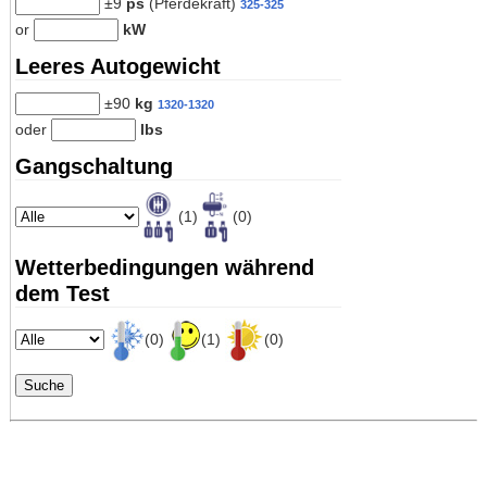
±9
ps
(Pferdekraft)
325-325
or
kW
Leeres Autogewicht
±90
kg
1320-1320
oder
lbs
Gangschaltung
(1)
(0)
Wetterbedingungen während
dem Test
(0)
(1)
(0)