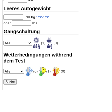
or
kW
Leeres Autogewicht
±90
kg
1330-1330
oder
lbs
Gangschaltung
(1)
(0)
Wetterbedingungen während
dem Test
(0)
(1)
(0)