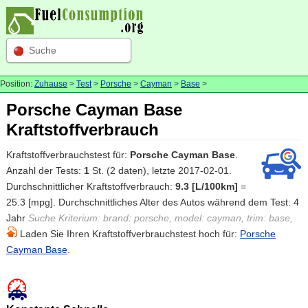
Suche
Position:
Zuhause
>
Test
>
Porsche
>
Cayman
>
Base
>
Porsche Cayman Base
Kraftstoffverbrauch
Kraftstoffverbrauchstest für:
Porsche Cayman Base
.
Anzahl der Tests:
1
St. (2 daten), letzte 2017-02-01.
Durchschnittlicher Kraftstoffverbrauch:
9.3 [L/100km]
=
25.3 [mpg]. Durchschnittliches Alter des Autos während dem Test: 4
Jahr
Suche Kriterium: brand: porsche, model: cayman, trim: base,
Laden Sie Ihren Kraftstoffverbrauchstest hoch für:
Porsche
Cayman Base
.