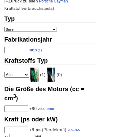
(«Zurück zu allen
Porsche Cayman
Kraftstoffverbrauchstests)
Typ
Fabrikationsjahr
2013
(1)
Kraftstoffs Typ
(1)
(0)
Die Größe des Motors (cc =
3
cm
)
±90
2900-2900
Kraft (ps oder kW)
±9
ps
(Pferdekraft)
265-265