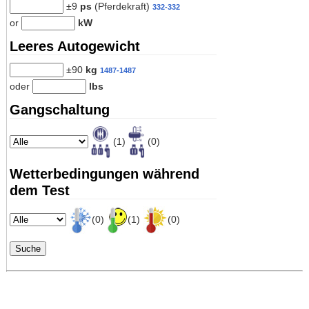
±9
ps
(Pferdekraft)
332-332
or
kW
Leeres Autogewicht
±90
kg
1487-1487
oder
lbs
Gangschaltung
(1)
(0)
Wetterbedingungen während
dem Test
(0)
(1)
(0)