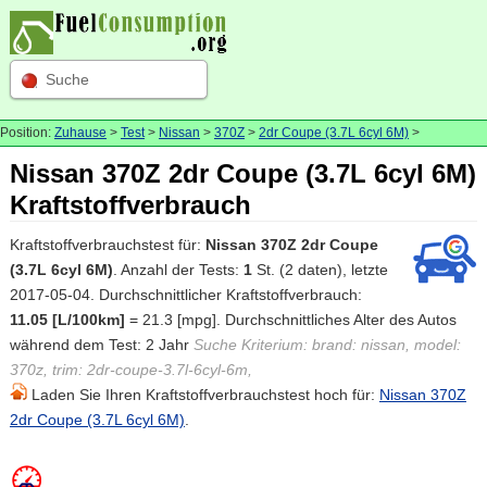
Suche
Position:
Zuhause
>
Test
>
Nissan
>
370Z
>
2dr Coupe (3.7L 6cyl 6M)
>
Nissan 370Z 2dr Coupe (3.7L 6cyl 6M)
Kraftstoffverbrauch
Kraftstoffverbrauchstest für:
Nissan 370Z 2dr Coupe
(3.7L 6cyl 6M)
. Anzahl der Tests:
1
St. (2 daten), letzte
2017-05-04. Durchschnittlicher Kraftstoffverbrauch:
11.05 [L/100km]
= 21.3 [mpg]. Durchschnittliches Alter des Autos
während dem Test: 2 Jahr
Suche Kriterium: brand: nissan, model:
370z, trim: 2dr-coupe-3.7l-6cyl-6m,
Laden Sie Ihren Kraftstoffverbrauchstest hoch für:
Nissan 370Z
2dr Coupe (3.7L 6cyl 6M)
.