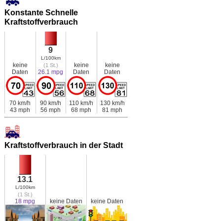
Konstante Schnelle
Kraftstoffverbrauch
9
L/100km
keine
keine
keine
(1 St.)
Daten
26.1 mpg
Daten
Daten
70 km/h
90 km/h
110 km/h
130 km/h
43 mph
56 mph
68 mph
81 mph
Kraftstoffverbrauch in der Stadt
13.1
L/100km
(1 St.)
18 mpg
keine Daten
keine Daten