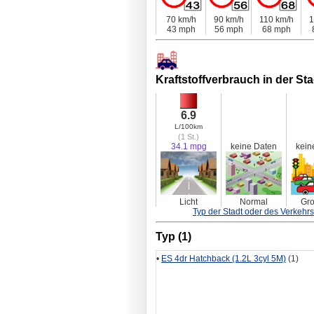
70 km/h
90 km/h
110 km/h
1
43 mph
56 mph
68 mph
Kraftstoffverbrauch in der Sta
6.9
L/100km
(1 St.)
34.1 mpg
keine Daten
kein
Licht
Normal
Gro
Typ der Stadt oder des Verkehrs
Typ (1)
•
ES 4dr Hatchback (1.2L 3cyl 5M)
(1)