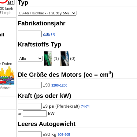
Typ
30 km/h
81 mph
Fabrikationsjahr
2016
(1)
dt
Kraftstoffs Typ
(1)
(0)
e Daten
3
Die Größe des Motors (cc = cm
)
±90
1200-1200
ßstadt
Kraft (ps oder kW)
±9
ps
(Pferdekraft)
74-74
or
kW
Leeres Autogewicht
±90
kg
905-905