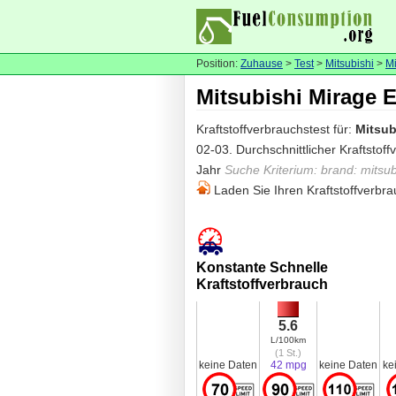
Position:
Zuhause
>
Test
>
Mitsubishi
>
M
Mitsubishi Mirage E
Kraftstoffverbrauchstest für:
Mitsub
02-03. Durchschnittlicher Kraftstof
Jahr
Suche Kriterium: brand: mitsub
Laden Sie Ihren Kraftstoffverbra
Konstante Schnelle
Kraftstoffverbrauch
5.6
L/100km
(1 St.)
keine Daten
42 mpg
keine Daten
ke