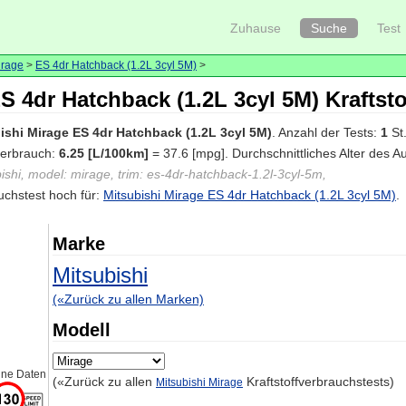
Zuhause
Suche
Test
irage
>
ES 4dr Hatchback (1.2L 3cyl 5M)
>
S 4dr Hatchback (1.2L 3cyl 5M) Kraftst
ishi Mirage ES 4dr Hatchback (1.2L 3cyl 5M)
. Anzahl der Tests:
1
St.
fverbrauch:
6.25 [L/100km]
= 37.6 [mpg]. Durchschnittliches Alter des 
ishi, model: mirage, trim: es-4dr-hatchback-1.2l-3cyl-5m,
uchstest hoch für:
Mitsubishi Mirage ES 4dr Hatchback (1.2L 3cyl 5M)
.
Marke
Mitsubishi
(«Zurück zu allen Marken)
Modell
ine Daten
(«Zurück zu allen
Kraftstoffverbrauchstests)
Mitsubishi Mirage