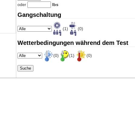
oder
lbs
Gangschaltung
(1)
(0)
Wetterbedingungen während dem Test
(0)
(1)
(0)