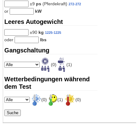
±9
ps
(Pferdekraft)
272-272
or
kW
Leeres Autogewicht
±90
kg
1225-1225
oder
lbs
Gangschaltung
(0)
(1)
Wetterbedingungen während
dem Test
(0)
(1)
(0)