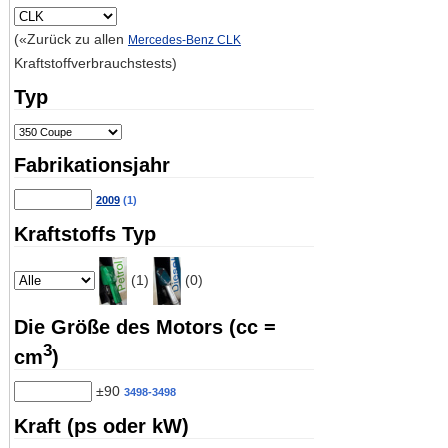
(«Zurück zu allen
Mercedes-Benz CLK
Kraftstoffverbrauchstests)
Typ
Fabrikationsjahr
2009
(1)
Kraftstoffs Typ
(1)
(0)
Die Größe des Motors (cc =
3
cm
)
±90
3498-3498
Kraft (ps oder kW)