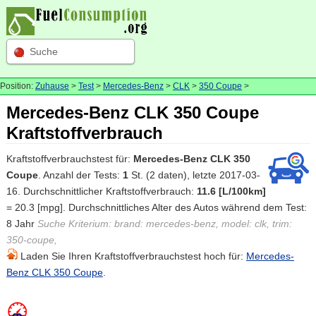
Suche
Position:
Zuhause
>
Test
>
Mercedes-Benz
>
CLK
>
350 Coupe
>
Mercedes-Benz CLK 350 Coupe
Kraftstoffverbrauch
Kraftstoffverbrauchstest für:
Mercedes-Benz CLK 350
Coupe
. Anzahl der Tests:
1
St. (2 daten), letzte 2017-03-
16. Durchschnittlicher Kraftstoffverbrauch:
11.6 [L/100km]
= 20.3 [mpg]. Durchschnittliches Alter des Autos während dem Test:
8 Jahr
Suche Kriterium: brand: mercedes-benz, model: clk, trim:
350-coupe,
Laden Sie Ihren Kraftstoffverbrauchstest hoch für:
Mercedes-
Benz CLK 350 Coupe
.