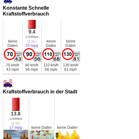
Konstante Schnelle
Kraftstoffverbrauch
9.4
L/100km
keine
keine
keine
(1 St.)
Daten
25 mpg
Daten
Daten
70 km/h
90 km/h
110 km/h
130 km/h
43 mph
56 mph
68 mph
81 mph
Kraftstoffverbrauch in der Stadt
13.8
L/100km
(1 St.)
17 mpg
keine Daten
keine Daten